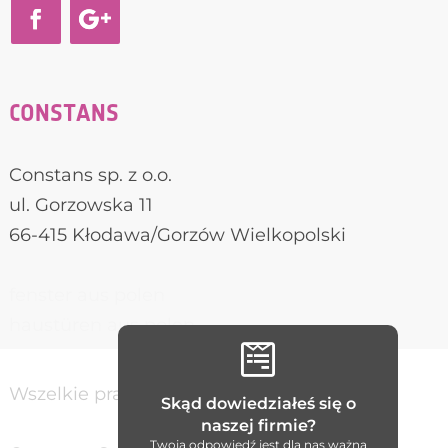
CONSTANS
Constans sp. z o.o.
ul. Gorzowska 11
66-415 Kłodawa/Gorzów Wielkopolski
fenster aus polen
haustüren aus polen

Wszelkie prawa zastrzeżone / Constans
Skąd dowiedziałeś się o
naszej firmie?
Twoja odpowiedź jest dla nas ważna