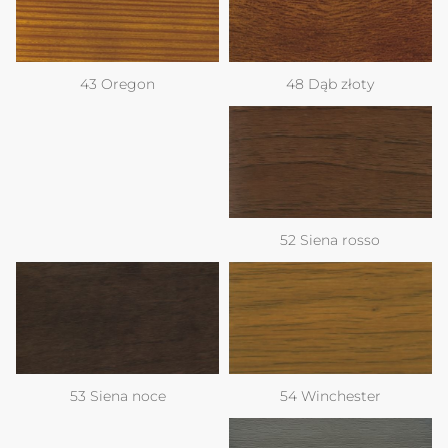
48 Dąb złoty
43 Oregon
52 Siena rosso
54 Winchester
53 Siena noce