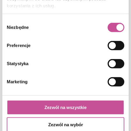
korzystania z ich usług.
12 Antracyt
14 Biel kremowa
Wybór
Niezbędne
zgody
Preferencje
17 Czekoladowy
22 Mahoń
Statystyka
Marketing
25 Macore
24 Wiśnia daglezja
Zezwól na wszystkie
Zezwól na wybór