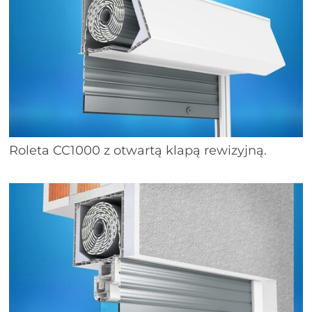
Roleta CC1000 z otwartą klapą rewizyjną.