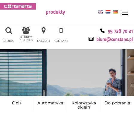
produkty
95 728 70 21
STREFA
biuro@constans.pl
KLIENTA
SZUKAJ
DOJAZD
KONTAKT
Opis
Automatyka
Kolorystyka
Do pobrania
oklein