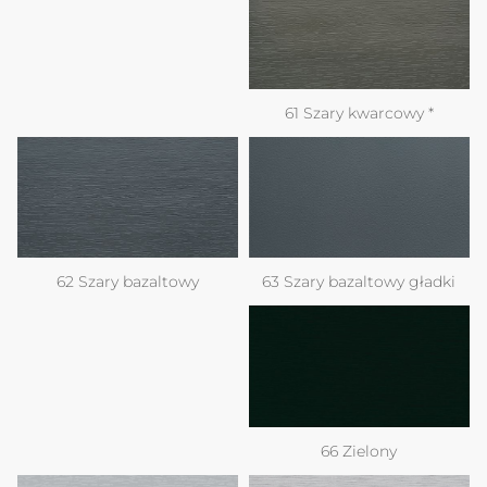
61 Szary kwarcowy *
63 Szary bazaltowy gładki
62 Szary bazaltowy
66 Zielony