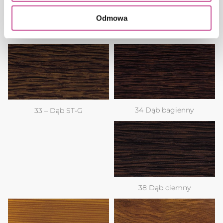
Odmowa
30 Orzech
34 Dąb bagienny
33 – Dąb ST-G
38 Dąb ciemny