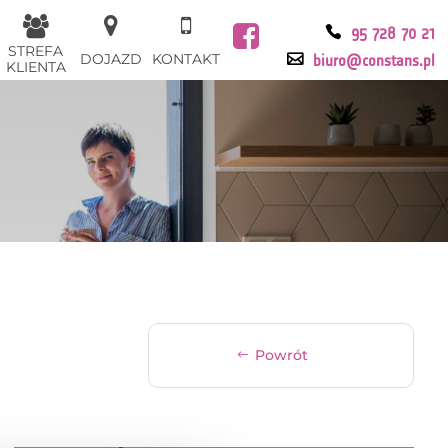
95 728 70 21
STREFA
DOJAZD
KONTAKT
biuro@constans.pl
KLIENTA
Powrót