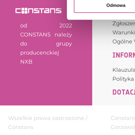
Odmowa
SERWI
Zgłoszen
od 2022
Warunki
CONSTANS należy
Ogólne 
do grupy
producenckiej
INFOR
NXB
Klauzul
Polityka
DOTAC
Wszelkie prawa zastrzeżone /
Constans 
Constans
Gorzowsk