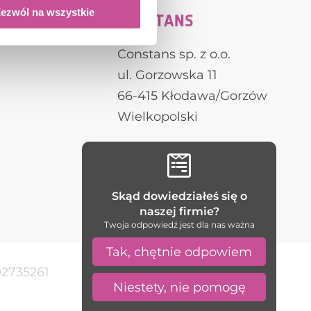
ezwól na wszystkie
CONSTANS
Constans sp. z o.o.
ul. Gorzowska 11
66-415 Kłodawa/Gorzów
Wielkopolski
fenster aus polen

haustüren aus polen
Skąd dowiedziałeś się o
naszej firmie?
Twoja odpowiedź jest dla nas ważna
Tak, chętnie odpowiem
92735261
Niestety, nie pomogę