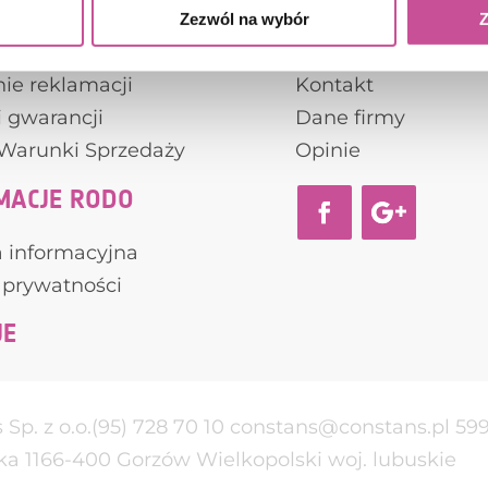
Zezwól na wybór
Z
S
KONTAKT
ie reklamacji
Kontakt
 gwarancji
Dane firmy
Warunki Sprzedaży
Opinie
MACJE RODO
a informacyjna
 prywatności
JE
Sp. z o.o.
(95) 728 70 10
constans@constans.pl
59
a 11
66-400
Gorzów Wielkopolski
woj. lubuskie