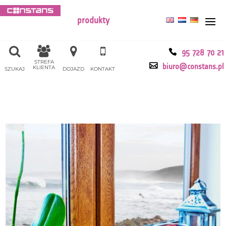
produkty
95 728 70 21
STREFA
biuro@constans.pl
KLIENTA
SZUKAJ
DOJAZD
KONTAKT