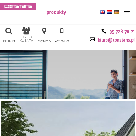
produkty
95 728 70 21
STREFA
biuro@constans.pl
KLIENTA
SZUKAJ
DOJAZD
KONTAKT