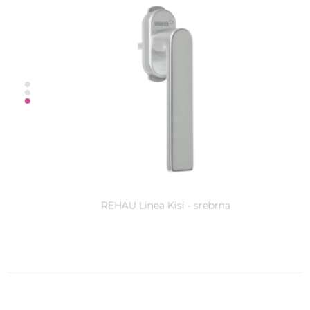
HOPPE Toulon - srebrny