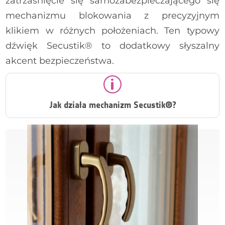
zatrzaśnięcie się samozabezpieczającego się
mechanizmu blokowania z precyzyjnym
klikiem w różnych położeniach. Ten typowy
dźwięk Secustik® to dodatkowy słyszalny
HOPPE Atlanta - ciemny brąz
HOPPE Hamburg - ciemny brąz
akcent bezpieczeństwa.
p
Jak działa mechanizm Secustik®?
HOPPE Toulon - biały