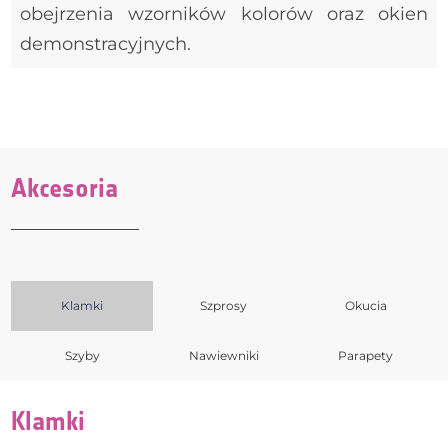
obejrzenia wzorników kolorów oraz okien
demonstracyjnych.
Akcesoria
HOPPE Atlanta z kluczykiem
Klamki
Szprosy
Okucia
Szyby
Nawiewniki
Parapety
Klamki