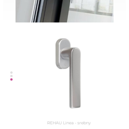
REHAU Linea - srebny
REHAU Linea - biały
REHAU Linea Kisi - srebrna
HOPPE Atlanta - stare złoto
HOPPE Toulon - ciemny brąz