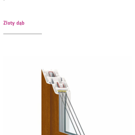
Złoty dąb
HOPPE Atlanta - czarny matowy