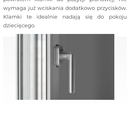
REHAU Linea Kisi – mechanizm
wymaga już wciskania dodatkowo przycisków.
Klamki te idealnie nadają się do pokoju
REHAU Linea - srebny
dziecięcego.
HOPPE Atlanta z kluczykiem
HOPPE Toulon - stare złoto
REHAU Linea Kisi - srebrna
REHAU Linea Kisi – mechanizm