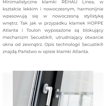
Minimalistyczne klamki REHAU Linea, w
HOPPE Hamburg – srebrny
kształcie lekkim i nowoczesnym, harmonijnie
wpasowują się w nowoczesną stylistykę
wnętrz. Tak jak w przypadku klamek HOPPE
Atlanta i Toulon wyposażone są blokujący
REHAU Linea - ciemny brąz
mechanizm Secustik®, utrudniający otwarcie
okna od zewnątrz. Opis technologii Secustik®
znajdą Państwo w opisie klamki Atlanta.
HOPPE Atlanta - srebny
REHAU Linea Kisi – mechanizm
HOPPE Toulon - biały