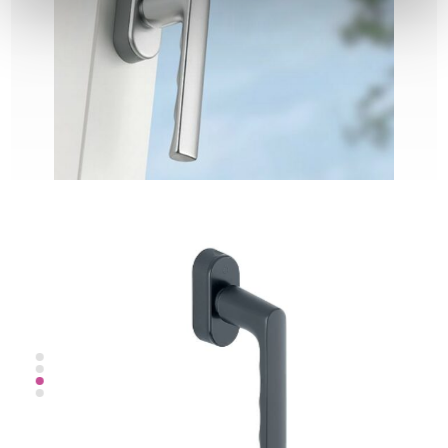
HOPPE Hamburg - czarny matowy
HOPPE Hamburg – srebrny
HOPPE Atlanta z kluczykiem
REHAU Linea - biały