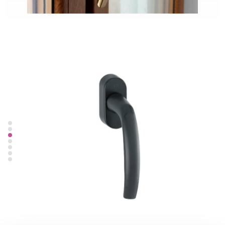
HOPPE Hamburg - czarny matowy
HOPPE Atlanta - czarny matowy
HOPPE Hamburg – srebrny
HOPPE Toulon - ciemny brąz