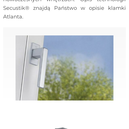
HOPPE Toulon - ciemny brąz
Secustik® znajdą Państwo w opisie klamki
Atlanta.
HOPPE Hamburg - ciemny brąz
REHAU Linea - srebny
HOPPE Atlanta - ciemny brąz
HOPPE Toulon - czarny matowy
HOPPE Toulon - stare złoto