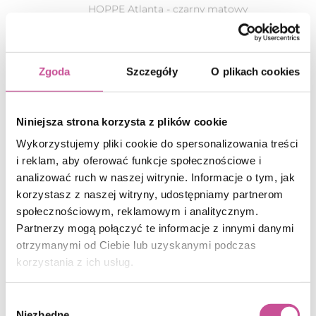
HOPPE Atlanta - srebny
Zgoda
Szczegóły
O plikach cookies
HOPPE Hamburg
Niniejsza strona korzysta z plików cookie
Kalmka HOPPE Hamburg to klamka
Wykorzystujemy pliki cookie do spersonalizowania treści
wykonana w technologii SecuForte®. Kiedy
i reklam, aby oferować funkcje społecznościowe i
okno jest zamknięte lub uchylone klamka
analizować ruch w naszej witrynie. Informacje o tym, jak
korzystasz z naszej witryny, udostępniamy partnerom
okienna i trzpień są od siebie odłączone, co
społecznościowym, reklamowym i analitycznym.
HOPPE Toulon - czarny matowy
powoduje, że klamka jest automatycznie
Partnerzy mogą połączyć te informacje z innymi danymi
zablokowana. Rozwiązanie SecuForte®
HOPPE Hamburg - biały
HOPPE Toulon - stare złoto
otrzymanymi od Ciebie lub uzyskanymi podczas
przeciwdziała w ten sposób przesunięciu
korzystania z ich usług.
okucia okiennego od zewnątrz, jak również
Wybór
metodom włamania poprzez przekłucie szyby
HOPPE Atlanta - stare złoto
Niezbędne