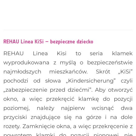
REHAU Linea Kisi – mechanizm
REHAU Linea - ciemny brąz
REHAU Linea KiSi – bezpieczne dziecko
HOPPE Atlanta z kluczykiem
REHAU Linea Kisi to seria klamek
wyprodukowana z myślą o bezpieczeństwie
HOPPE Toulon - czarny matowy
najmłodszych mieszkańców. Skrót „KiSi”
pochodzi od słowa „Kindersicherung” czyli
„zabezpieczenie przed dziećmi”. Aby otworzyć
okno, a więc przekręcić klamkę do pozycji
poziomej, należy najpierw wcisnąć dwa
przyciski znajdujące się na górze i na dole
rozety. Zamknięcie okna, a więc przekręcenie z
powrotem klamki do pozycji pionowej, nie