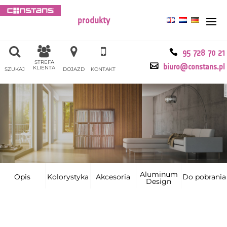
produkty
95 728 70 21
STREFA
biuro@constans.pl
KLIENTA
SZUKAJ
DOJAZD
KONTAKT
Aluminum
Opis
Kolorystyka
Akcesoria
Do pobrania
Design