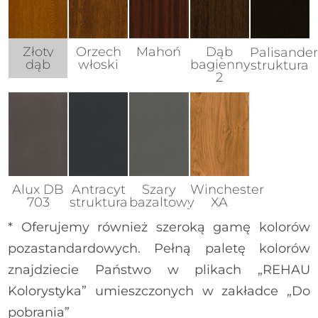
Złoty
Orzech
Mahoń
Dąb
Palisander
dąb
włoski
bagienny
struktura
2
Alux DB
Antracyt
Szary
Winchester
703
struktura
bazaltowy
XA
* Oferujemy również szeroką gamę kolorów
HOPPE Atlanta - ciemny brąz
pozastandardowych. Pełną paletę kolorów
znajdziecie Państwo w plikach „REHAU
Kolorystyka” umieszczonych w zakładce „Do
pobrania”