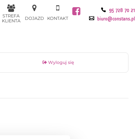
95 728 70 21
STREFA
DOJAZD
KONTAKT
biuro@constans.pl
KLIENTA
Wyloguj się