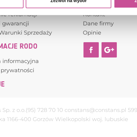
S
KONTAKT
Zezwól na wybór
Z
ie reklamacji
Kontakt
 gwarancji
Dane firmy
Warunki Sprzedaży
Opinie
MACJE RODO
a informacyjna
 prywatności
JE
Sp. z o.o.
(95) 728 70 10
constans@constans.pl
59
a 11
66-400
Gorzów Wielkopolski
woj. lubuskie