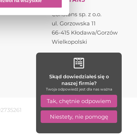
CONSTANS
ezwól na wszystkie
Constans sp. z o.o.
ul. Gorzowska 11
66-415 Kłodawa/Gorzów
Wielkopolski
fenster aus polen

haustüren aus polen
Skąd dowiedziałeś się o
naszej firmie?
Twoja odpowiedź jest dla nas ważna
Tak, chętnie odpowiem
92735261
Niestety, nie pomogę