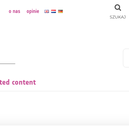
o nas
opinie
SZUKAJ
cted content