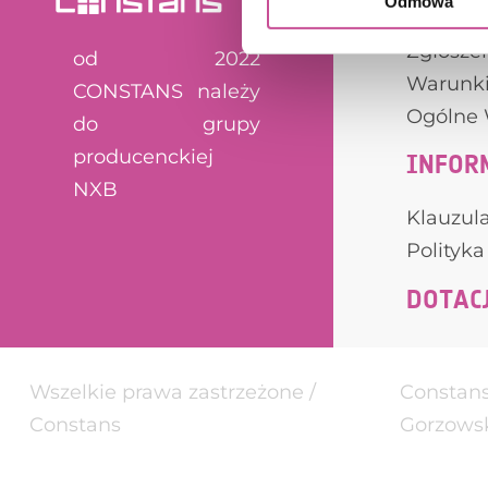
SERWI
Odmowa
Zgłoszen
od 2022
Warunki
CONSTANS należy
Ogólne 
do grupy
producenckiej
INFOR
NXB
Klauzul
Polityka
DOTAC
Wszelkie prawa zastrzeżone /
Constans 
Constans
Gorzowsk